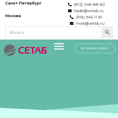
Перейти
Санкт-Петербург
(812) 248-88-60
к
trade@setab.ru
содержимому
Москва
(916) 946 11 81
msk@setab.ru
ОСТАВИТЬ ЗАЯВКУ