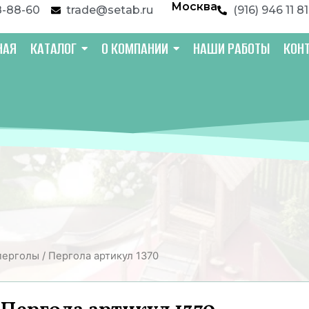
Москва
8-88-60
trade@setab.ru
(916) 946 11 81
НАЯ
КАТАЛОГ
О КОМПАНИИ
НАШИ РАБОТЫ
КОН
перголы
/ Пергола артикул 1370