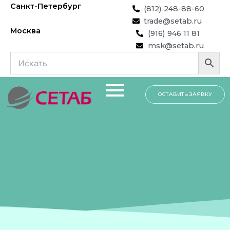
Перейти
Санкт-Петербург
(812) 248-88-60
к
trade@setab.ru
содержимому
Москва
(916) 946 11 81
msk@setab.ru
ОСТАВИТЬ ЗАЯВКУ