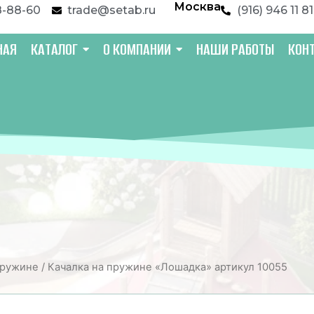
Москва
8-88-60
trade@setab.ru
(916) 946 11 81
НАЯ
КАТАЛОГ
О КОМПАНИИ
НАШИ РАБОТЫ
КОН
пружине
/ Качалка на пружине «Лошадка» артикул 10055