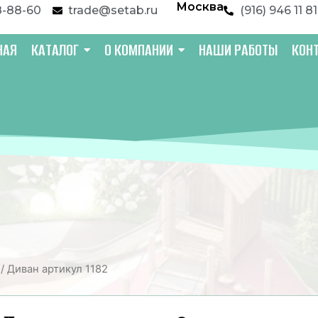
Москва
8-88-60
trade@setab.ru
(916) 946 11 81
НАЯ
КАТАЛОГ
О КОМПАНИИ
НАШИ РАБОТЫ
КОН
/ Диван артикул 1182