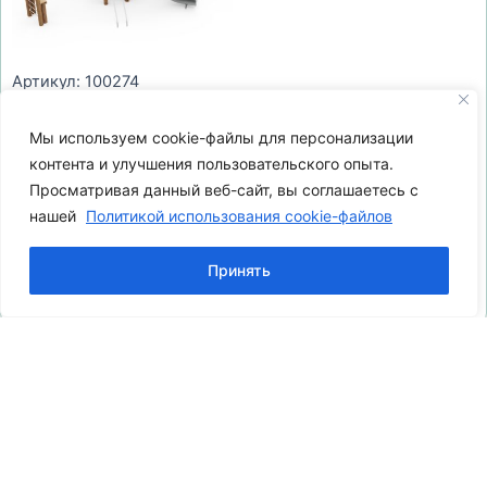
Артикул: 100274
Игровые комплексы для детей
Игровой комплекс артикул
Мы используем cookie-файлы для персонализации
100274
контента и улучшения пользовательского опыта.
Просматривая данный веб-сайт, вы соглашаетесь с
нашей
Политикой использования cookie-файлов
Принять
1
2
3
→