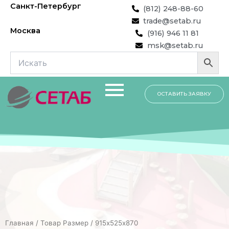
Перейти
Санкт-Петербург
(812) 248-88-60
к
trade@setab.ru
содержимому
Москва
(916) 946 11 81
msk@setab.ru
ОСТАВИТЬ ЗАЯВКУ
Главная
/ Товар Размер / 915х525х870