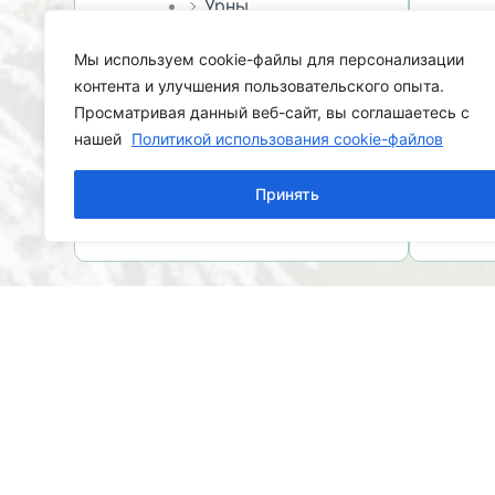
Урны
Диваны
Мы используем cookie-файлы для персонализации
Скамейки
контента и улучшения пользовательского опыта.
Столы и комплекты
Просматривая данный веб-сайт, вы соглашаетесь с
уличной мебели
нашей
Политикой использования cookie-файлов
Арки и перголы
Прочее
Принять
оборудование
2024 СЕТАБ — Детское игровое и спорт