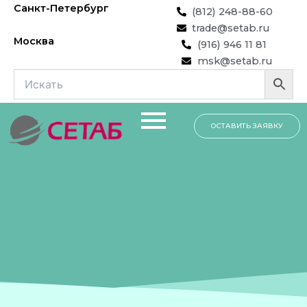
Перейти
Санкт-Петербург
(812) 248-88-60
к
trade@setab.ru
содержимому
Москва
(916) 946 11 81
msk@setab.ru
ОСТАВИТЬ ЗАЯВКУ