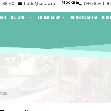
Москва
8-88-60
trade@setab.ru
(916) 946 11 81
НАЯ
КАТАЛОГ
О КОМПАНИИ
НАШИ РАБОТЫ
КОН
7755