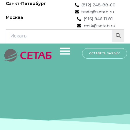
Перейти
Санкт-Петербург
(812) 248-88-60
к
trade@setab.ru
содержимому
Москва
(916) 946 11 81
msk@setab.ru
ОСТАВИТЬ ЗАЯВКУ