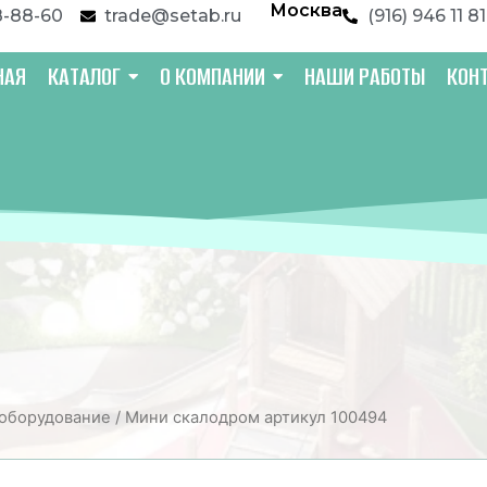
Москва
8-88-60
trade@setab.ru
(916) 946 11 81
НАЯ
КАТАЛОГ
О КОМПАНИИ
НАШИ РАБОТЫ
КОН
оборудование
/ Мини скалодром артикул 100494