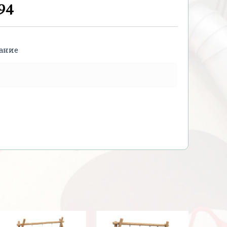
94
вание