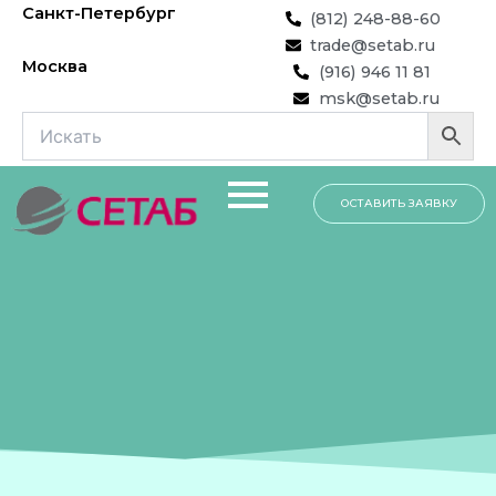
Перейти
Санкт-Петербург
(812) 248-88-60
к
trade@setab.ru
содержимому
Москва
(916) 946 11 81
msk@setab.ru
ОСТАВИТЬ ЗАЯВКУ