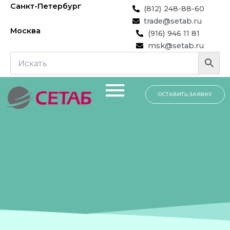
Перейти
Санкт-Петербург
(812) 248-88-60
к
trade@setab.ru
содержимому
Москва
(916) 946 11 81
msk@setab.ru
ОСТАВИТЬ ЗАЯВКУ