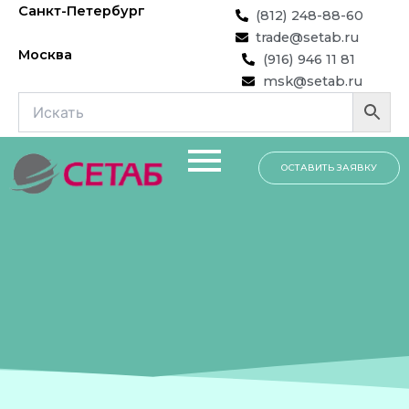
Перейти
Санкт-Петербург
(812) 248-88-60
к
trade@setab.ru
содержимому
Москва
(916) 946 11 81
msk@setab.ru
ОСТАВИТЬ ЗАЯВКУ