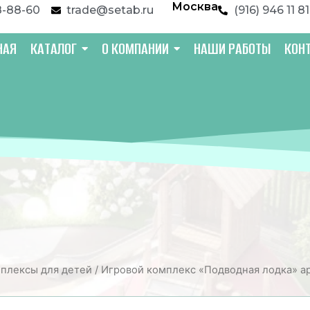
Москва
8-88-60
trade@setab.ru
(916) 946 11 81
НАЯ
КАТАЛОГ
О КОМПАНИИ
НАШИ РАБОТЫ
КОН
плексы для детей
/ Игровой комплекс «Подводная лодка» а