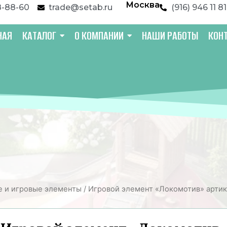
Москва
8-88-60
trade@setab.ru
(916) 946 11 81
НАЯ
КАТАЛОГ
О КОМПАНИИ
НАШИ РАБОТЫ
КОН
 и игровые элементы
/ Игровой элемент «Локомотив» артик