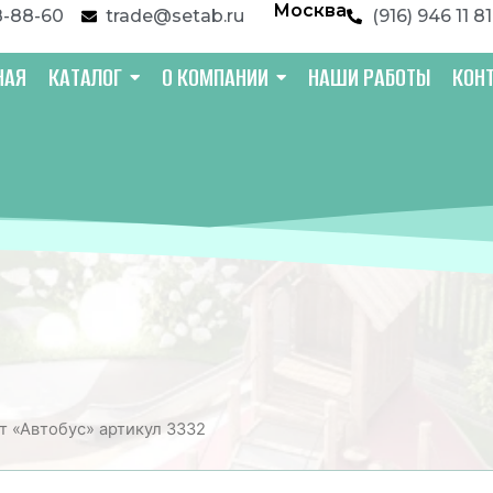
Москва
8-88-60
trade@setab.ru
(916) 946 11 81
НАЯ
КАТАЛОГ
О КОМПАНИИ
НАШИ РАБОТЫ
КОН
т «Автобус» артикул 3332