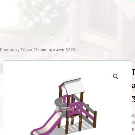
Главная
/
Горки
/ Горка артикул 3306
А
3
Р