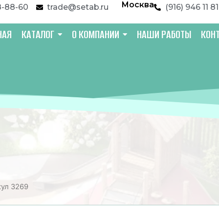
Москва
8-88-60
trade@setab.ru
(916) 946 11 81
НАЯ
КАТАЛОГ
О КОМПАНИИ
НАШИ РАБОТЫ
КОН
кул 3269