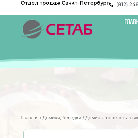
Отдел продаж:
Санкт-Петербург
Перейти
(812) 24
к
содержимому
ГЛАВ
Главная
/
Домики, беседки
/ Домик «Тоннель» арти