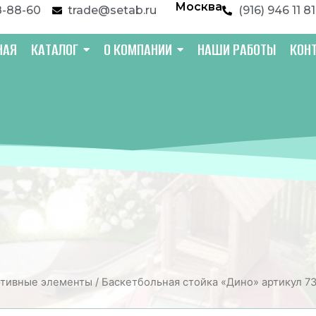
Москва
8-88-60
trade@setab.ru
(916) 946 11 81
НАЯ
КАТАЛОГ
О КОМПАНИИ
НАШИ РАБОТЫ
КОН
тивные элементы
/ Баскетбольная стойка «Дино» артикул 7